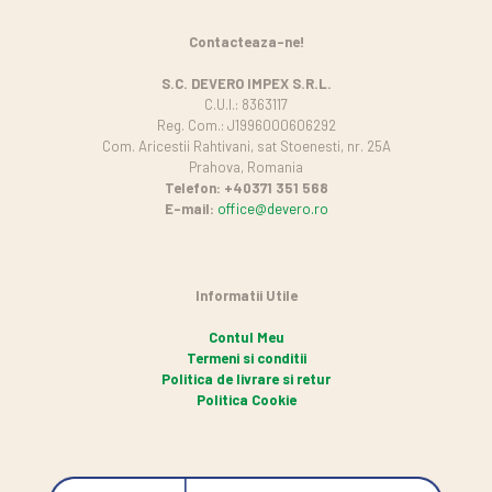
Contacteaza-ne!
S.C. DEVERO IMPEX S.R.L.
C.U.I.: 8363117
Reg. Com.: J1996000606292
Com. Aricestii Rahtivani, sat Stoenesti, nr. 25A
Prahova, Romania
Telefon: +40371 351 568
E-mail:
office@devero.ro
Informatii Utile
Contul Meu
Termeni si conditii
Politica de livrare si retur
Politica Cookie