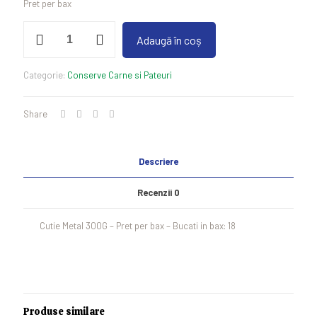
Pret per bax
Cantitate
Adaugă în coș
Carne
de
Vita
Categorie:
Conserve Carne si Pateuri
300G
Share
Descriere
Recenzii
0
Cutie Metal 300G – Pret per bax – Bucati in bax: 18
Produse similare