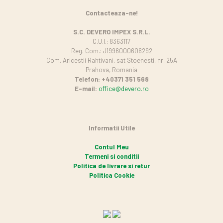
Contacteaza-ne!
S.C. DEVERO IMPEX S.R.L.
C.U.I.: 8363117
Reg. Com.: J1996000606292
Com. Aricestii Rahtivani, sat Stoenesti, nr. 25A
Prahova, Romania
Telefon: +40371 351 568
E-mail:
office@devero.ro
Informatii Utile
Contul Meu
Termeni si conditii
Politica de livrare si retur
Politica Cookie