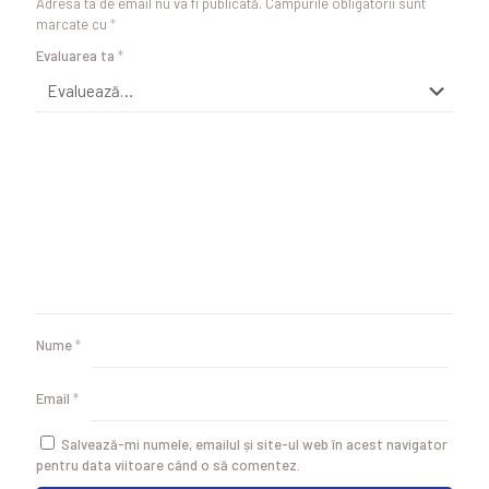
Adresa ta de email nu va fi publicată.
Câmpurile obligatorii sunt
marcate cu
*
Evaluarea ta
*
Nume
*
Email
*
Salvează-mi numele, emailul și site-ul web în acest navigator
pentru data viitoare când o să comentez.