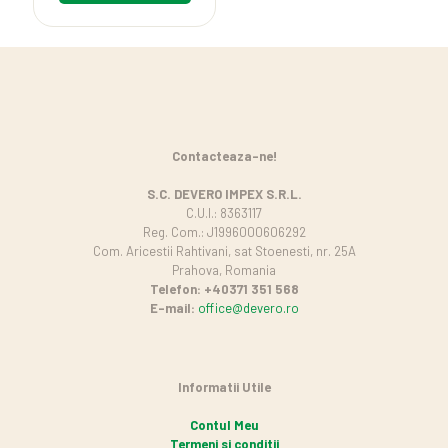
Contacteaza-ne!
S.C. DEVERO IMPEX S.R.L.
C.U.I.: 8363117
Reg. Com.: J1996000606292
Com. Aricestii Rahtivani, sat Stoenesti, nr. 25A
Prahova, Romania
Telefon: +40371 351 568
E-mail:
office@devero.ro
Informatii Utile
Contul Meu
Termeni si conditii