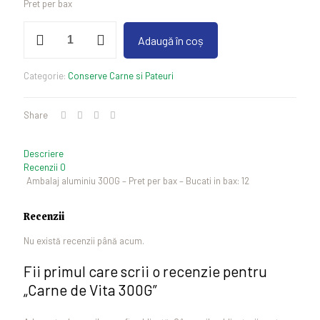
Pret per bax
Cantitate
Adaugă în coș
Carne
de
Vita
Categorie:
Conserve Carne si Pateuri
300G
Share
Descriere
Recenzii
0
Ambalaj aluminiu 300G – Pret per bax – Bucati in bax: 12
Recenzii
Nu există recenzii până acum.
Fii primul care scrii o recenzie pentru
„Carne de Vita 300G”