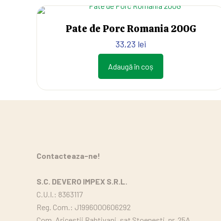
Pate de Porc Romania 200G
33,23
lei
Adaugă în coș
Contacteaza-ne!
S.C. DEVERO IMPEX S.R.L.
C.U.I.: 8363117
Reg. Com.: J1996000606292
Com. Aricestii Rahtivani, sat Stoenesti, nr. 25A