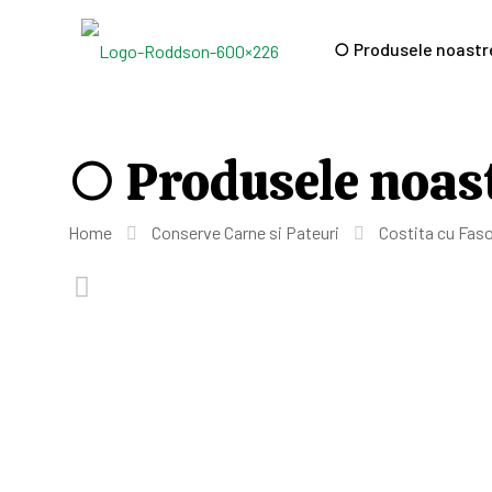
○ Produsele noastr
○ Produsele noas
Home
Conserve Carne si Pateuri
Costita cu Fas