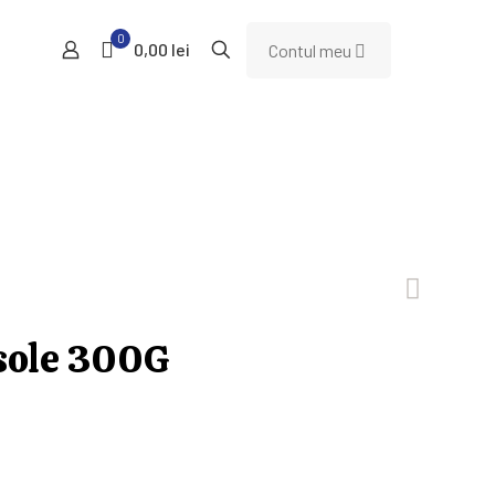
0
0,00 lei
Contul meu
asole 300G