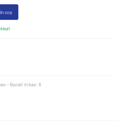
în coș
teuri
bax – Bucati in bax: 6