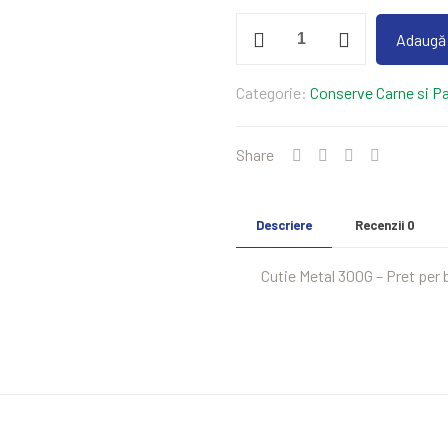
Cantitate
Adaugă 
Costita
cu
Categorie:
Conserve Carne si Pa
Fasole
300G
Share
Descriere
Recenzii
0
Cutie Metal 300G – Pret per 