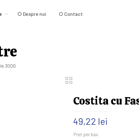
e
○ Despre noi
○ Contact
tre
ole 300G
Costita cu F
49,22
lei
Pret per bax