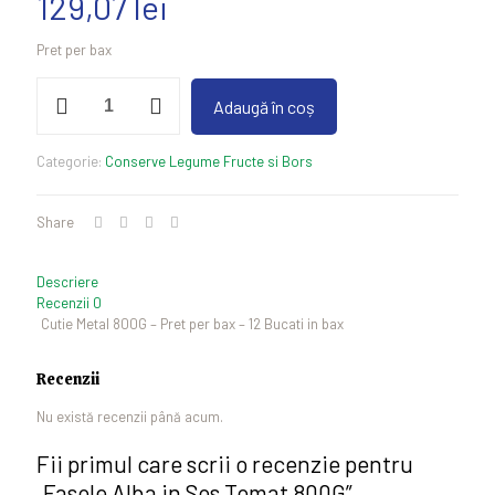
129,07
lei
Pret per bax
Cantitate
Adaugă în coș
Fasole
Alba
in
Categorie:
Conserve Legume Fructe si Bors
Sos
Tomat
800G
Share
Descriere
Recenzii
0
Cutie Metal 800G – Pret per bax – 12 Bucati in bax
Recenzii
Nu există recenzii până acum.
Fii primul care scrii o recenzie pentru
„Fasole Alba in Sos Tomat 800G”