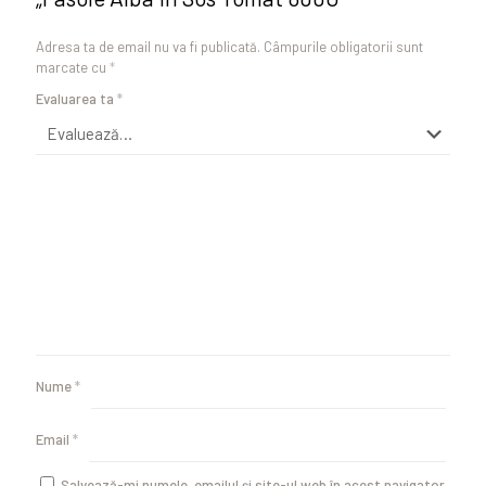
Adresa ta de email nu va fi publicată.
Câmpurile obligatorii sunt
marcate cu
*
Evaluarea ta
*
Nume
*
Email
*
Salvează-mi numele, emailul și site-ul web în acest navigator