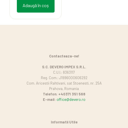
Adaugă în coș
Contacteaza-ne!
S.C. DEVERO IMPEX S.R.L.
C.U.I.: 8363117
Reg. Com.: J1996000606292
Com. Aricestii Rahtivani, sat Stoenesti, nr. 25A
Prahova, Romania
Telefon: +40371 351 568
E-mail:
office@devero.ro
Informatii Utile