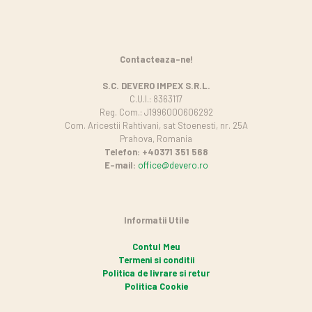
Contacteaza-ne!
S.C. DEVERO IMPEX S.R.L.
C.U.I.: 8363117
Reg. Com.: J1996000606292
Com. Aricestii Rahtivani, sat Stoenesti, nr. 25A
Prahova, Romania
Telefon: +40371 351 568
E-mail:
office@devero.ro
Informatii Utile
Contul Meu
Termeni si conditii
Politica de livrare si retur
Politica Cookie