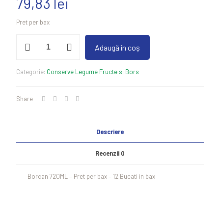
79,83
lei
Pret per bax
Cantitate
Adaugă în coș
Fasole
Pastai
Galbena
Categorie:
Conserve Legume Fructe si Bors
720ML
Share
Descriere
Recenzii
0
Borcan 720ML – Pret per bax – 12 Bucati in bax