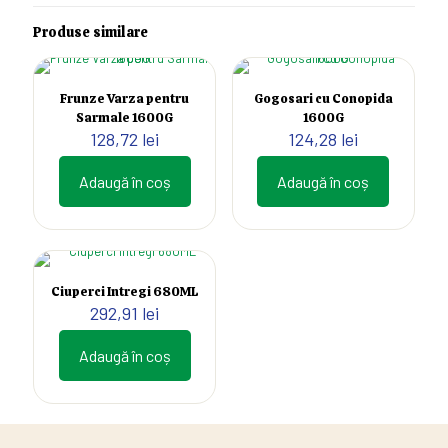
Produse similare
Frunze Varza pentru
Gogosari cu Conopida
Sarmale 1600G
1600G
128,72
lei
124,28
lei
Adaugă în coș
Adaugă în coș
Ciuperci Intregi 680ML
292,91
lei
Adaugă în coș