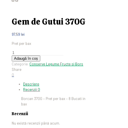
Gem de Gutui 370G
97,59
lei
Pret per bax
Cantitate
Gem
Adaugă în coș
de
Categorie:
Conserve Legume Fructe si Bors
Gutui
Share
370G
0
Descriere
Recenzii
0
Borcan 370G – Pret per bax – 8 Bucati in
bax
Recenzii
Nu există recenzii până acum.