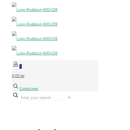
0
0,00 lei
Contul meu
✕