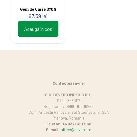
Gem de Caise 370G
97,59
lei
Adaugă în coș
Contacteaza-ne!
S.C. DEVERO IMPEX S.R.L.
C.U.I.: 8363117
Reg. Com.: J1996000606292
Com. Aricestii Rahtivani, sat Stoenesti, nr. 25A
Prahova, Romania
Telefon: +40371 351 568
E-mail:
office@devero.ro