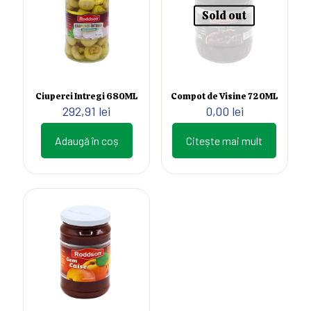
Sold out
Ciuperci Intregi 680ML
Compot de Visine 720ML
292,91
lei
0,00
lei
Adaugă în coș
Citește mai mult