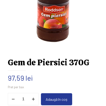
Gem de Piersici 370G
97,59
lei
Pret per bax
Cantitate
Adaugă în coș
Gem
de