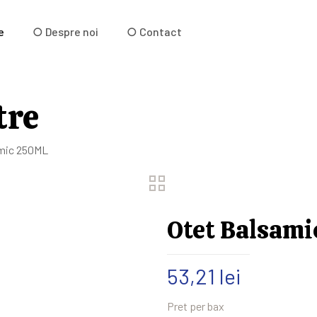
e
○ Despre noi
○ Contact
tre
amic 250ML
Otet Balsam
53,21
lei
Pret per bax