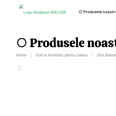
○ Produsele noastr
○ Produsele noas
Home
Otet si Amestec pentru Salate
Otet Bals