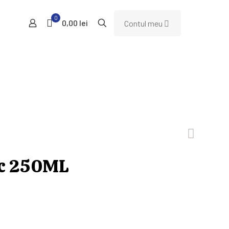
0
0,00 lei
Contul meu
ic 250ML