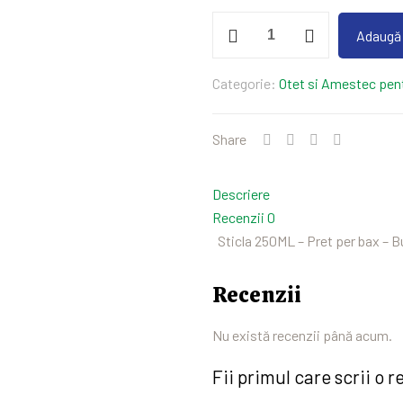
Cantitate
Adaugă 
Otet
Balsamic
Categorie:
Otet si Amestec pent
250ML
Share
Descriere
Recenzii
0
Sticla 250ML – Pret per bax – B
Recenzii
Nu există recenzii până acum.
Fii primul care scrii o