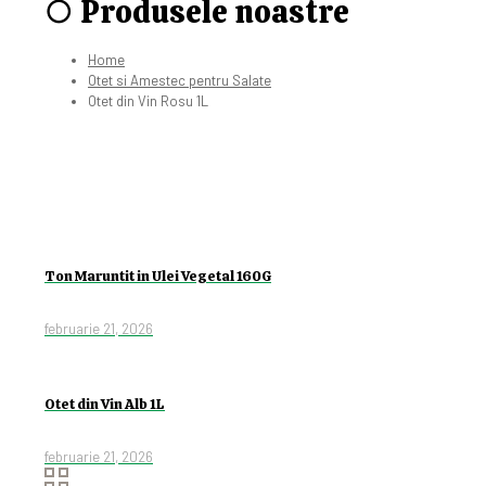
○ Produsele noastre
Home
Otet si Amestec pentru Salate
Otet din Vin Rosu 1L
Ton Maruntit in Ulei Vegetal 160G
februarie 21, 2026
Otet din Vin Alb 1L
februarie 21, 2026