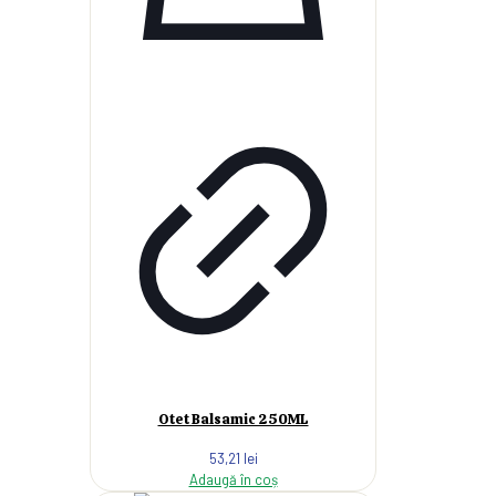
Otet Balsamic 250ML
53,21
lei
Adaugă în coș