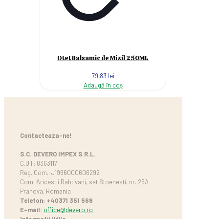
Otet Balsamic de Mizil 250ML
79,83
lei
Adaugă în coș
Contacteaza-ne!
S.C. DEVERO IMPEX S.R.L.
C.U.I.: 8363117
Reg. Com.: J1996000606292
Com. Aricestii Rahtivani, sat Stoenesti, nr. 25A
Prahova, Romania
Telefon: +40371 351 568
E-mail:
office@devero.ro
Informatii Utile