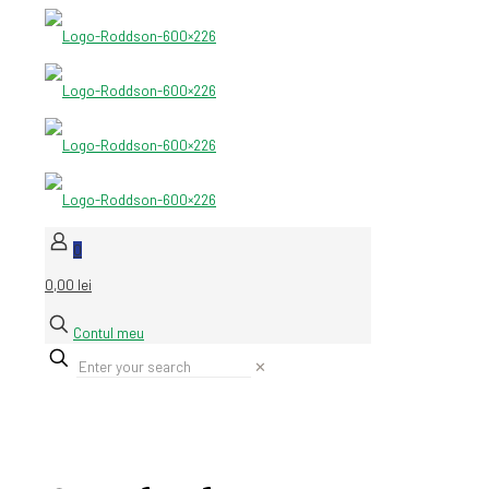
0
0,00 lei
Contul meu
✕