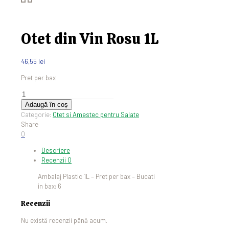
Otet din Vin Rosu 1L
46,55
lei
Pret per bax
Cantitate
Otet
Adaugă în coș
din
Categorie:
Otet si Amestec pentru Salate
Vin
Share
Rosu
0
1L
Descriere
Recenzii
0
Ambalaj Plastic 1L – Pret per bax – Bucati
in bax: 6
Recenzii
Nu există recenzii până acum.