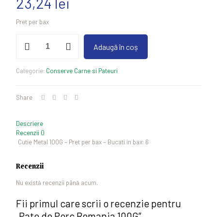
23,24
lei
Pret per bax
Cantitate
Adaugă în coș
Pate
de
Porc
Categorie:
Conserve Carne si Pateuri
Romania
100G
Share
Descriere
Recenzii
0
Cutie Metal 100G – Pret per bax – Bucati in bax: 6
Recenzii
Nu există recenzii până acum.
Fii primul care scrii o recenzie pentru
„Pate de Porc Romania 100G”