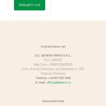
Adaugă în coș
Contacteaza-ne!
S.C. DEVERO IMPEX S.R.L.
C.U.I.: 8363117
Reg. Com.: J1996000606292
Com. Aricestii Rahtivani, sat Stoenesti, nr. 25A
Prahova, Romania
Telefon: +40371 351 568
E-mail:
office@devero.ro
Informatii Utile