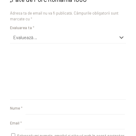
Adresa ta de email nu va fi publicată.
Câmpurile obligatorii sunt
marcate cu
*
Evaluarea ta
*
Nume
*
Email
*
Salvează-mi numele, emailul și site-ul web în acest navigator