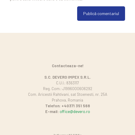
Contacteaza-ne!
S.C. DEVERO IMPEX S.R.L.
C.U.I.: 8363117
Reg. Com.: J1996000606292
Com. Aricestii Rahtivani, sat Stoenesti, nr. 25A
Prahova, Romania
Telefon: +40371 351 568
E-mail:
office@devero.ro