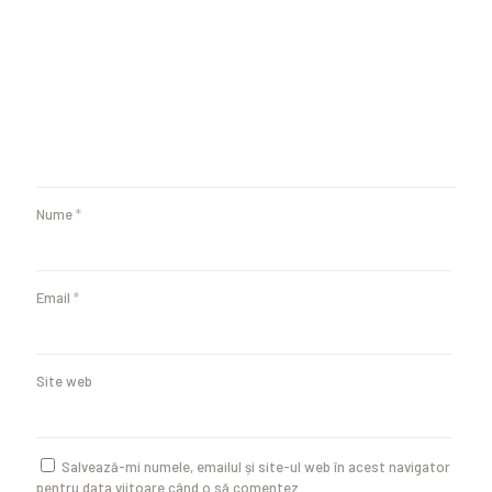
Nume
*
Email
*
Site web
Salvează-mi numele, emailul și site-ul web în acest navigator
pentru data viitoare când o să comentez.