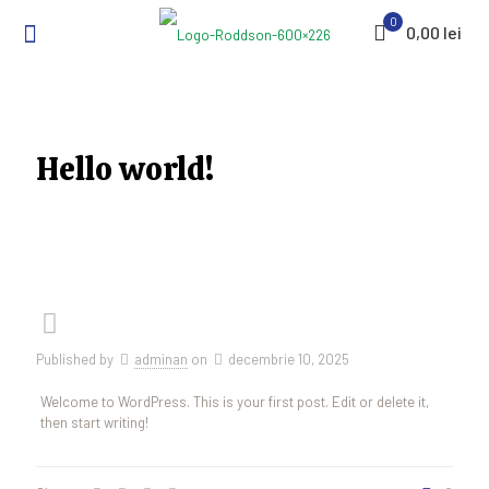
0
0,00 lei
Hello world!
Published by
adminan
on
decembrie 10, 2025
Welcome to WordPress. This is your first post. Edit or delete it,
then start writing!