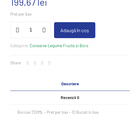
199,67
lei
Pret per bax
Cantitate
Adaugă în coș
Ardei
Capia
Copti
Categorie:
Conserve Legume Fructe si Bors
si
Decojiti
720ML
Share
Descriere
Recenzii
0
Borcan 720ML – Pret per bax – 12 Bucati in bax