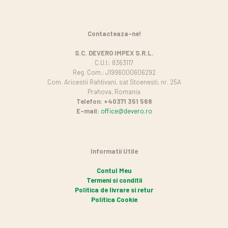
Contacteaza-ne!
S.C. DEVERO IMPEX S.R.L.
C.U.I.: 8363117
Reg. Com.: J1996000606292
Com. Aricestii Rahtivani, sat Stoenesti, nr. 25A
Prahova, Romania
Telefon: +40371 351 568
E-mail:
office@devero.ro
Informatii Utile
Contul Meu
Termeni si conditii
Politica de livrare si retur
Politica Cookie